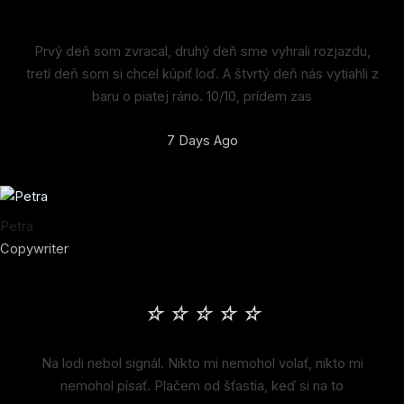
Prvý deň som zvracal, druhý deň sme vyhrali rozjazdu,
tretí deň som si chcel kúpiť loď. A štvrtý deň nás vytiahli z
baru o piatej ráno. 10/10, prídem zas
7 Days Ago
Petra
Copywriter
☆
☆
☆
☆
☆
Na lodi nebol signál. Nikto mi nemohol volať, nikto mi
nemohol písať. Plačem od šťastia, keď si na to