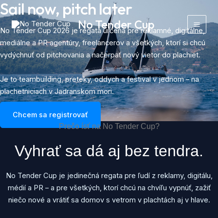
Sail now, pitch later
Preskočiť
Mai
na
No Tender Cup
Men
obsah
No Tender Cup 2026 je regata určená pre reklamné, digitálne,
mediálne a PR agentúry, freelancerov a všetkých, ktorí si chcú
vydýchnuť od pitchovania a načerpať nový vietor do plachiet.
Je to teambuilding, preteky, oddych a festival v jednom – na
plachetniciach v Jadranskom mori.
Chcem sa registrovať
Prečo ísť na No Tender Cup?
Vyhrať sa dá aj bez tendra.
No Tender Cup je jedinečná regata pre ľudí z reklamy, digitálu,
médií a PR – a pre všetkých, ktorí chcú na chvíľu vypnúť, zažiť
niečo nové a vrátiť sa domov s vetrom v plachtách aj v hlave.