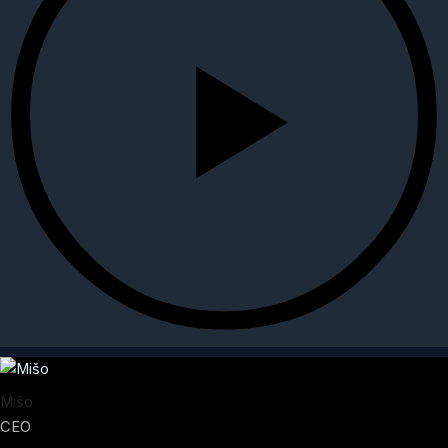
Mišo
CEO